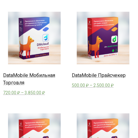
DataMobile Мобильная
DataMobile Прайсчекер
Торговля
500.00
₽
–
2,500.00
₽
720.00
₽
–
3,850.00
₽