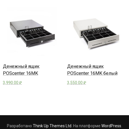
Денежный ящик
Денежный ящик
POScenter 16MK
POScenter 16MK белый
3,990.00
₽
3,550.00
₽
Разработано
Think Up Themes Ltd
. На платформе
WordPress
.