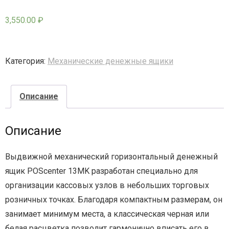
3,550.00
₽
- - - Стационарные сканеры
Категория:
Механические денежные ящики
Описание
Описание
Выдвижной механический горизонтальный денежный
ящик POScenter 13MK разработан специально для
организации кассовых узлов в небольших торговых
розничных точках. Благодаря компактным размерам, он
занимает минимум места, а классическая черная или
белая расцветка позволит гармонично вписать его в