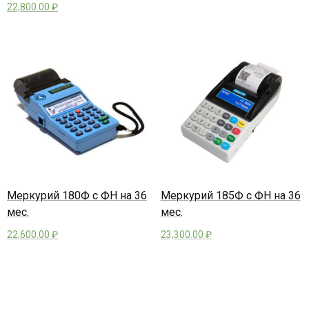
22,800.00
₽
Меркурий 180Ф с ФН на 36
Меркурий 185Ф с ФН на 36
мес.
мес.
22,600.00
₽
23,300.00
₽