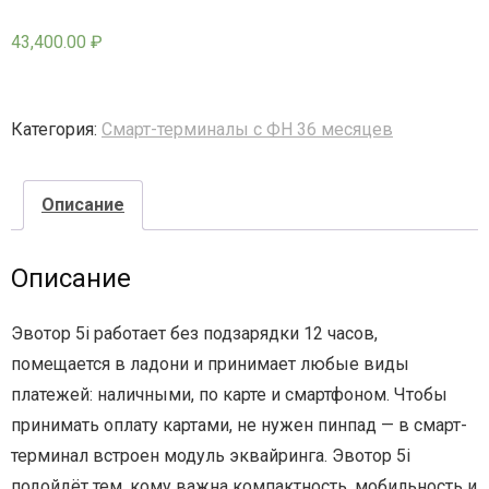
43,400.00
₽
- - - Стационарные сканеры
Категория:
Смарт-терминалы с ФН 36 месяцев
Описание
Описание
Эвотор 5i работает без подзарядки 12 часов,
помещается в ладони и принимает любые виды
платежей: наличными, по карте и смартфоном. Чтобы
принимать оплату картами, не нужен пинпад — в смарт-
терминал встроен модуль эквайринга. Эвотор 5i
подойдёт тем, кому важна компактность, мобильность и