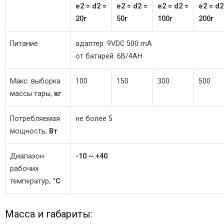
e2 = d2 =
e2 = d2 =
e2 = d2 =
e2 = d2
20г
50г
100г
200г
Питание
адаптер: 9VDC 500 mA
от батарей: 6В/4AH
Макс. выборка
100
150
300
500
массы тары,
кг
Потребляемая
не более 5
мощность,
Вт
Диапазон
-10 ~ +40
рабочих
температур,
°C
Масса и габариты: