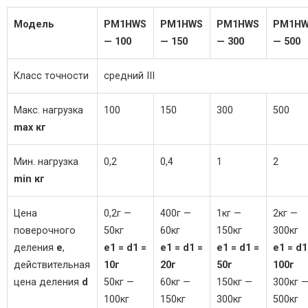
Модель
PM1HWS
PM1HWS
PM1HWS
PM1H
— 100
— 150
— 300
— 500
Класс точности
средний III
Макс. нагрузка
100
150
300
500
max кг
Мин. нагрузка
0,2
0,4
1
2
min кг
Цена
0,2г —
400г —
1кг —
2кг —
поверочного
50кг
60кг
150кг
300кг
деления
e
,
e1 = d1 =
e1 = d1 =
e1 = d1 =
e1 = d1
действительная
10г
20г
50г
100г
цена деления
d
50кг —
60кг —
150кг —
300кг 
100кг
150кг
300кг
500кг