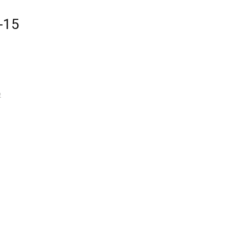
-15
е