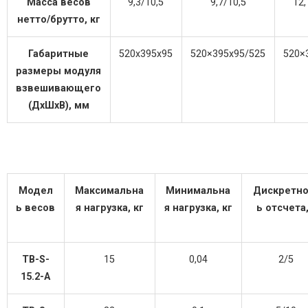
Масса весов
9,3/10,5
9,7/10,5
12,
нетто/брутто, кг
Габаритные
520х395х95
520×395х95/525
520×
размеры модуля
взвешивающего
(ДхШхВ), мм
Модел
Максимальна
Минимальна
Дискретно
ь весов
я нагрузка, кг
я нагрузка, кг
ь отсчета,
TB-S-
15
0,04
2/5
15.2-A