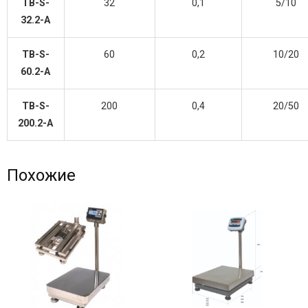
TB-S-
32
0,1
5/10
32.2-A
TB-S-
60
0,2
10/20
60.2-A
TB-S-
200
0,4
20/50
200.2-A
Похожие