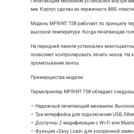
Печатающий механизм установлен внутри мал
мм. Корпус сделан из первичного ABS-пласти
Модель MPRINT T58 работает по принципу тер
высокой температуре. Когда печатающая голо
На передней панели установлен многоцветны
позволяет контролировать печать чеков. На 
проматывания ленты.
Преимущества модели
Термопринтер MPRINT T58 обладает следую
— Надежный печатающий механизм. Высокое 
— Три интерфейса для подключения USB, Ether
— Доступны 2 модификации с Wi-Fi или Bluet
— Функция «Easy Load» для ускоренной заме