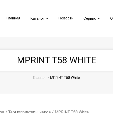
Главная
Новости
Каталог
Сервис
О
MPRINT T58 WHITE
Главная
•
MPRINT T58 White
ков
/
Термопринтеры чеков
/ MPRINT T58 White