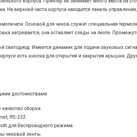
енького корпуса. Принтер не занимает много места на ст
ка. На верхней части корпуса находится панель управлени
мопечати. Основой для чеков служит специальная термолен
вка нагревается, она оставляет следы на ленте. Промежут
й светодиод. Имеется динамик для подачи звуковых сигна
корпусе есть кнопка для открытия и закрытия крышки. Дру
щими достоинствами:
качество сборки.
net, RS-232.
ooth для беспроводного режима.
ны чековой ленты.