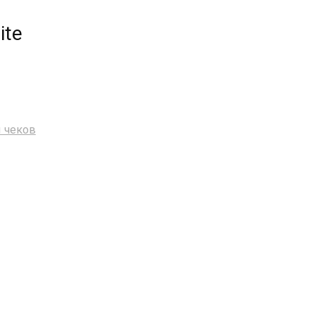
ite
 чеков