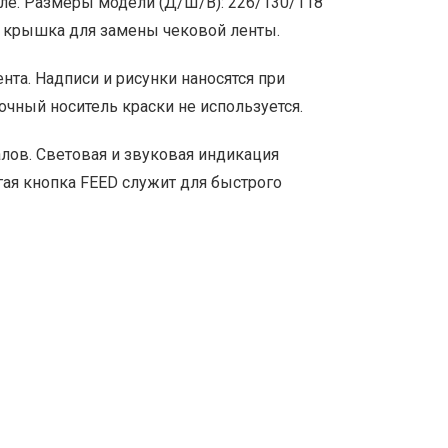
оле. Размеры модели (Д/Ш/В): 226/130/118
я, крышка для замены чековой ленты.
та. Надписи и рисунки наносятся при
очный носитель краски не используется.
лов. Световая и звуковая индикация
гая кнопка FEED служит для быстрого