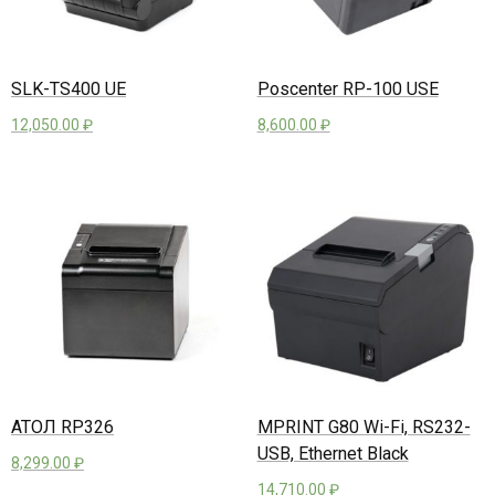
SLK-TS400 UE
Poscenter RP-100 USE
12,050.00
₽
8,600.00
₽
АТОЛ RP326
MPRINT G80 Wi-Fi, RS232-
USB, Ethernet Black
8,299.00
₽
14,710.00
₽