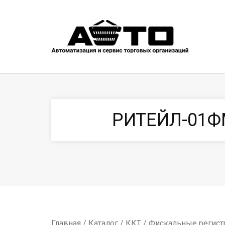
РИТЕЙЛ-01ФМ
Главная
/
Каталог
/
ККТ
/
Фискальные регист