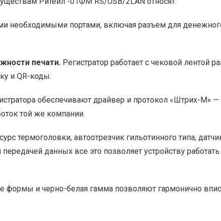
уществам Ритейл -01ФМ RS/USB/2LAN относят:
 необходимыми портами, включая разъем для денежного я
жности печати.
Регистратор работает с чековой лентой р
ку и QR-коды.
истратора обеспечивают драйвер и протокол «Штрих-М» —
оток той же компании.
урс термоголовки, автоотрезчик гильотинного типа, датчи
 передачей данных все это позволяет устройству работат
 формы и черно-белая гамма позволяют гармонично вписа