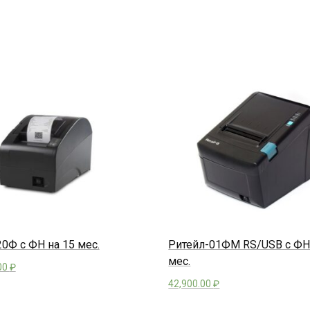
0Ф с ФН на 15 мес.
Ритейл-01ФМ RS/USB с ФН
мес.
00
₽
42,900.00
₽