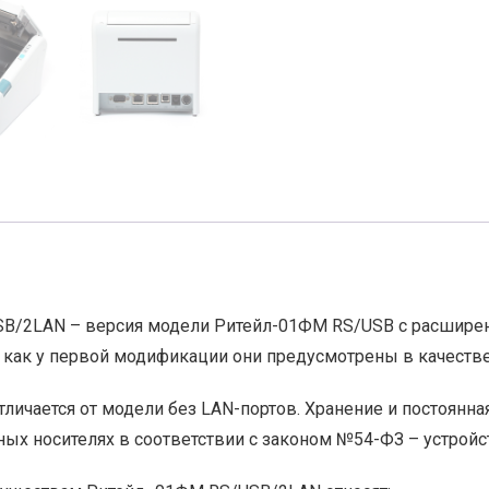
B/2LAN – версия модели Ритейл-01ФМ RS/USB с расширен
я как у первой модификации они предусмотрены в качестве
ичается от модели без LAN-портов. Хранение и постоянная
ых носителях в соответствии с законом №54-ФЗ – устрой