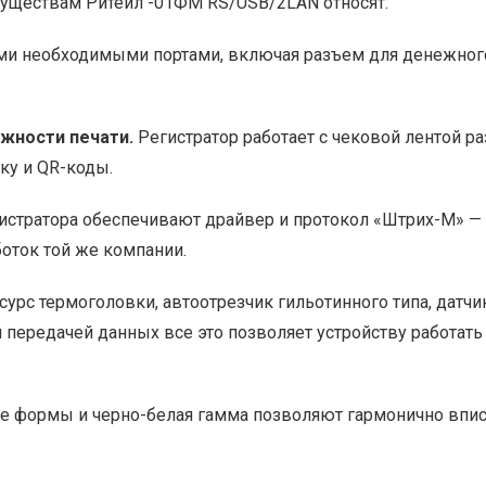
уществам Ритейл -01ФМ RS/USB/2LAN относят:
 необходимыми портами, включая разъем для денежного я
жности печати.
Регистратор работает с чековой лентой р
ку и QR-коды.
истратора обеспечивают драйвер и протокол «Штрих-М» —
оток той же компании.
урс термоголовки, автоотрезчик гильотинного типа, датчи
 передачей данных все это позволяет устройству работат
 формы и черно-белая гамма позволяют гармонично вписа