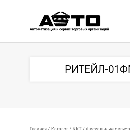
РИТЕЙЛ-01ФМ
Главная
/
Каталог
/
ККТ
/
Фискальные регист