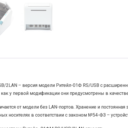
B/2LAN – версия модели Ритейл-01Ф RS/USB с расширенн
я как у первой модификации они предусмотрены в качестве
чается от модели без LAN-портов. Хранение и постоянная 
ых носителях в соответствии с законом №54-ФЗ – устрой