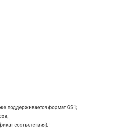
кже поддерживается формат GS1;
сов;
икат соответствия);