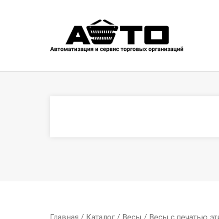
Главная
/
Каталог
/
Весы
/
Весы с печатью эт