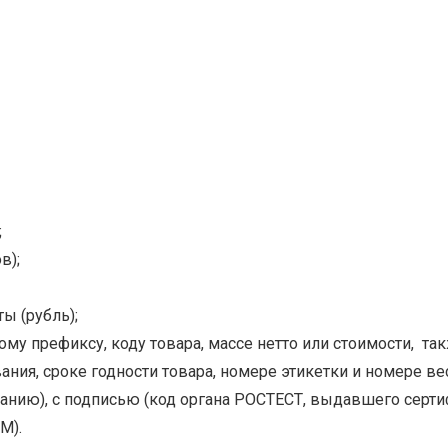
;
в);
ы (рубль);
му префиксу, коду товара, массе нетто или стоимости, та
ания, сроке годности товара, номере этикетки и номере ве
анию), с подписью (код органа РОСТЕСТ, выдавшего сертиф
М).