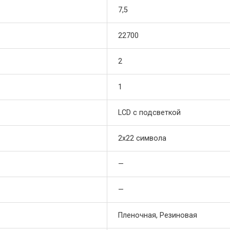
7,5
22700
2
1
LCD с подсветкой
2х22 символа
—
—
Пленочная, Резиновая