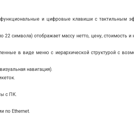
 32 функциональные и цифровые клавиши с тактильным э
по 22 символа) отображает массу нетто, цену, стоимость 
ленные в виде меню с иерархической структурой с возм
изуальная навигация).
кеток.
ы с ПК.
по Ethernet.