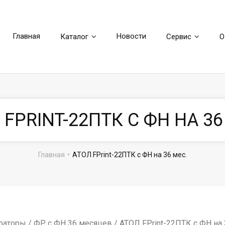
Главная
Новости
Каталог
Сервис
О
 FPRINT-22ПТК С ФН НА 36
Главная
•
АТОЛ FPrint-22ПТК с ФН на 36 мес.
раторы
/
ФР с ФН 36 месяцев
/ АТОЛ FPrint-22ПТК с ФН на 