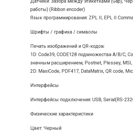
Датчики: Зазора между этикетками (Gap), Че
работы) (Ribbon encoder)
Язык программирования: ZPL II, EPL II Comma
Шрифты / графика / символы
Печать изображений и QR-кодов:
1D: Code39, CODE128 подмножества A/B/C, Coda
значным расширением, Postnet, Plessey, MSI,
2D: MaxiCode, PDF417, DataMatrix, QR code, M
Интерфейсы
Интерфейсы подключения: USB, Serial(RS-232C)
Физические характеристики
Цвет: Черный