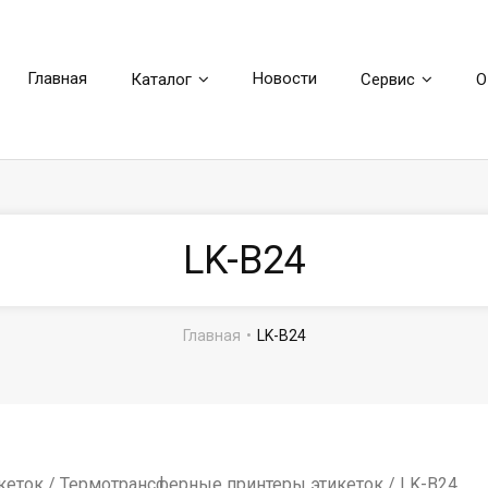
Главная
Новости
Каталог
Сервис
О
LK-B24
Главная
•
LK-B24
кеток
/
Термотрансферные принтеры этикеток
/ LK-B24