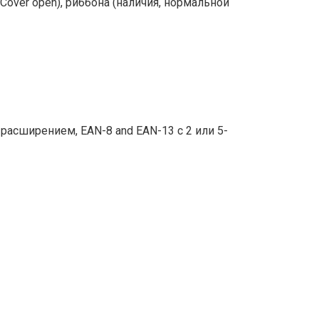
over open), риббона (наличия, нормальной
м расширением, EAN-8 and EAN-13 с 2 или 5-