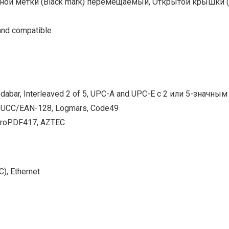
рной метки (Black mark) перемещаемый, Открытой крышки (C
nd compatible
bar, Interleaved 2 of 5, UPC-A and UPC-E с 2 или 5-значны
 UCC/EAN-128, Logmars, Code49
icroPDF417, AZTEC
, Ethernet