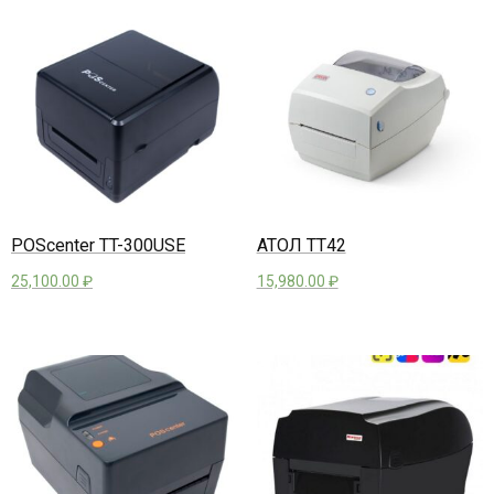
POScenter TT-300USE
АТОЛ ТТ42
25,100.00
₽
15,980.00
₽